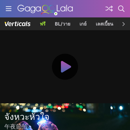
ฟรี
BL/วาย
เกย์
เลสเบี้ยน
เควี
จังหวะหัวใจ
午夜節拍