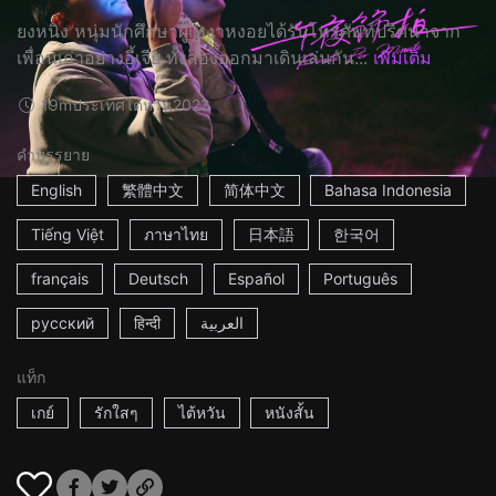
ยงหนิง หนุ่มนักศึกษาผู้เหงาหงอยได้รับโทรศัพท์ปริศนาจาก
เพื่อนเก่าอย่างอี้เจีย ทั้งสองออกมาเดินเล่นกัน...
เพิ่มเติม
19m
ประเทศไต้หวัน
2023
คำบรรยาย
English
繁體中文
简体中文
Bahasa Indonesia
Tiếng Việt
ภาษาไทย
日本語
한국어
français
Deutsch
Español
Português
русский
हिन्दी
العربية
แท็ก
เกย์
รักใสๆ
ไต้หวัน
หนังสั้น