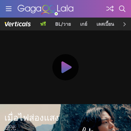
ฟรี
BL/วาย
เกย์
เลสเบี้ยน
เควี
เมื่อไฟส่องแสง
逆光