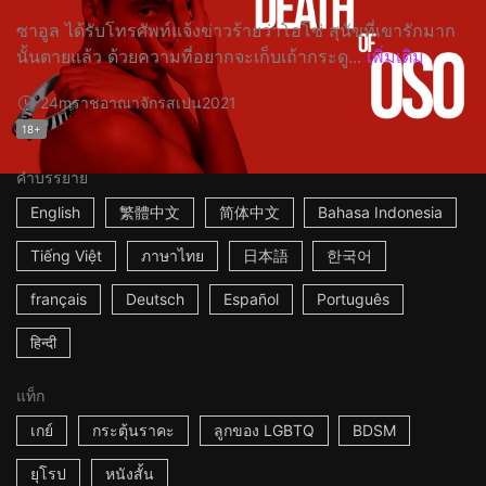
ซาอูล ได้รับโทรศัพท์แจ้งข่าวร้ายว่าโอโซ่ สุนัขที่เขารักมาก
นั้นตายแล้ว ด้วยความที่อยากจะเก็บเถ้ากระดู...
เพิ่มเติม
24m
ราชอาณาจักรสเปน
2021
18+
คำบรรยาย
English
繁體中文
简体中文
Bahasa Indonesia
Tiếng Việt
ภาษาไทย
日本語
한국어
français
Deutsch
Español
Português
हिन्दी
แท็ก
เกย์
กระตุ้นราคะ
ลูกของ LGBTQ
BDSM
ยุโรป
หนังสั้น