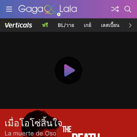
ฟรี
BL/วาย
เกย์
เลสเบี้ยน
เควี
เมื่อโอโซ่สิ้นใจ
La muerte de Oso