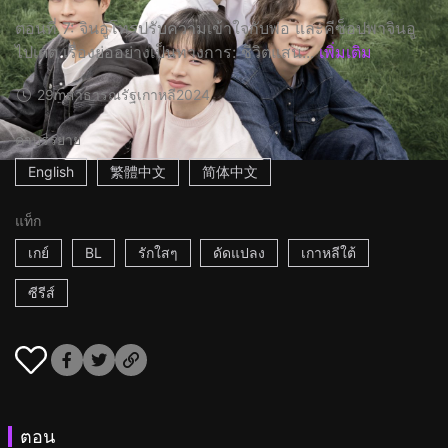
ตอนที่ 7: จินอูโทรปรับความเข้าใจกับพ่อ และคีซ็อปพาจินอู
ไปเดต เรื่องย่ออย่างเป็นทางการ: ชีวิตแสน...
เพิ่มเติม
29m
สาธารณรัฐเกาหลี
2024
คำบรรยาย
English
繁體中文
简体中文
แท็ก
เกย์
BL
รักใสๆ
ดัดแปลง
เกาหลีใต้
ซีรีส์
ตอน