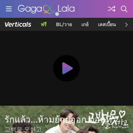
ฟรี
BL/วาย
เกย์
เลสเบี้ยน
เควี
รักแล้ว...ห้ามย้ายออก ตอนที่ 7
고백을 못하고