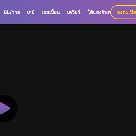
BL/วาย
เกย์
เลสเบี้ยน
เควียร์
ใต้แสงจันทร์
ลงทะเบี
GaLa+