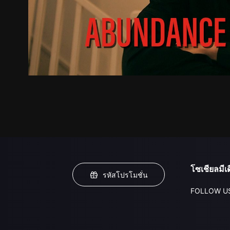
โซเชียลมีเด
รหัสโปรโมชั่น
FOLLOW U