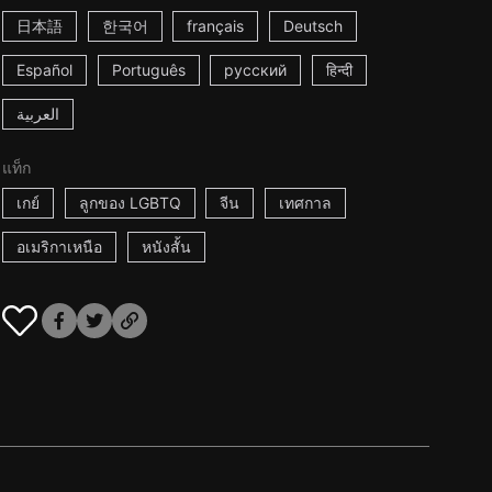
日本語
한국어
français
Deutsch
Español
Português
русский
हिन्दी
العربية
แท็ก
เกย์
ลูกของ LGBTQ
จีน
เทศกาล
อเมริกาเหนือ
หนังสั้น