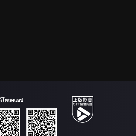
น์โหลดแอป