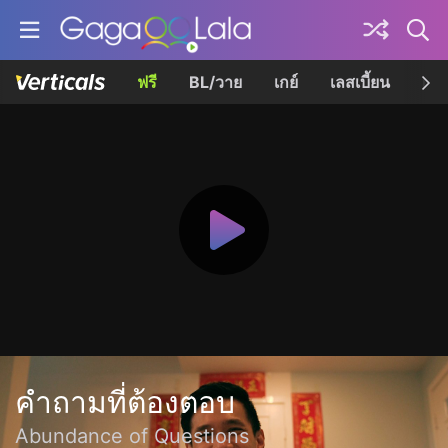
ฟรี
BL/วาย
เกย์
เลสเบี้ยน
เควี
คำถามที่ต้องตอบ
Abundance of Questions