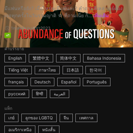
มีแฟนหรือยัง? เมื่อไหร่จะมีแฟนล่ะ? คำถามที่เหล่าเกย์ต้อง
เจอทุกครั้งในวันรวมญาติ ☆ ที่ถามเนี่ย ก็...
เพิ่มเติม
1m
สหรัฐอเมริกา
2023
ฟรี
คำบรรยาย
English
繁體中文
简体中文
Bahasa Indonesia
Tiếng Việt
ภาษาไทย
日本語
한국어
français
Deutsch
Español
Português
русский
हिन्दी
العربية
แท็ก
เกย์
ลูกของ LGBTQ
จีน
เทศกาล
อเมริกาเหนือ
หนังสั้น