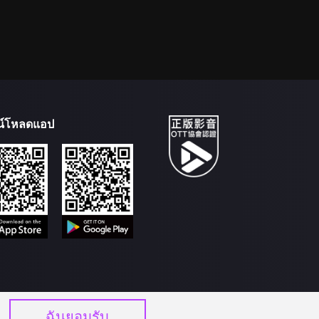
น์โหลดแอป
ฉันยอมรับ