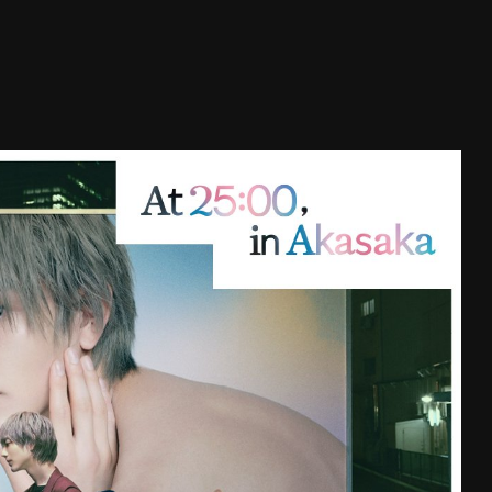
ี่ 1
(
)