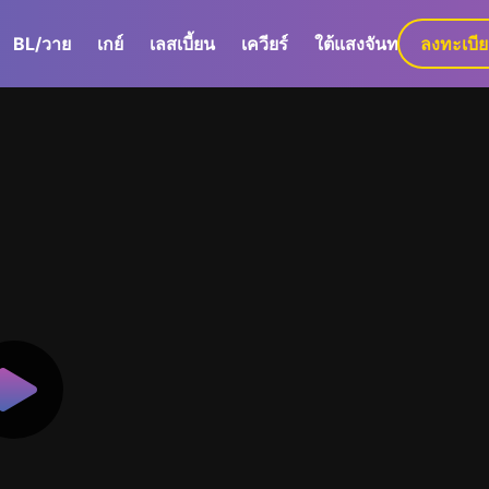
BL/วาย
เกย์
เลสเบี้ยน
เควียร์
ใต้แสงจันทร์
ลงทะเบี
GaLa+