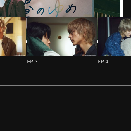
EP
3
EP
4