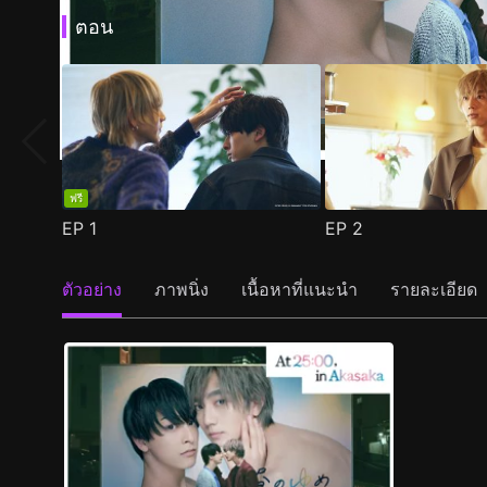
ตอน
ฟรี
EP
1
EP
2
ตัวอย่าง
ภาพนิ่ง
เนื้อหาที่แนะนำ
รายละเอียด