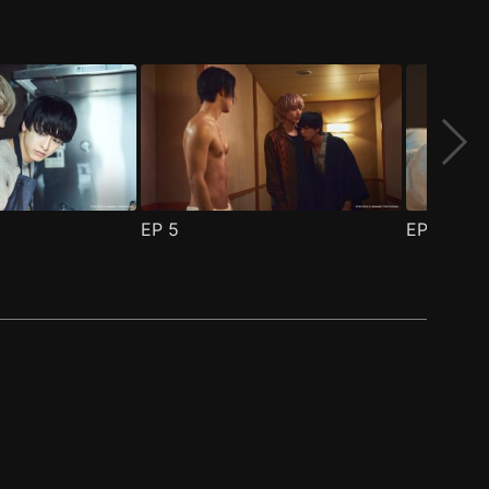
EP
5
EP
6