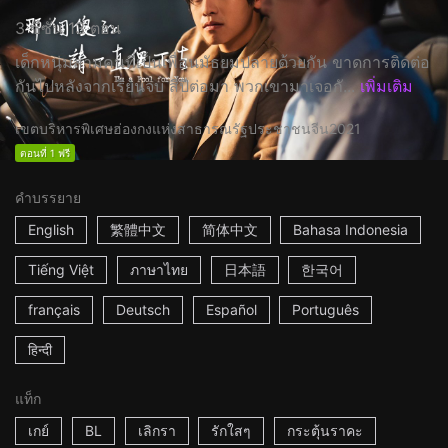
3 ซีซั่น 13 ตอน
เด็กหนุ่มสามคนที่เป็นเพื่อนมัธยมปลายด้วยกัน ขาดการติดต่อ
กันไปหลังจากเรียนจบ สี่ปีต่อมา พวกเขามาเจอกั...
เพิ่มเติม
เขตบริหารพิเศษฮ่องกงแห่งสาธารณรัฐประชาชนจีน
2021
ตอนที่ 1 ฟรี
คำบรรยาย
English
繁體中文
简体中文
Bahasa Indonesia
Tiếng Việt
ภาษาไทย
日本語
한국어
français
Deutsch
Español
Português
हिन्दी
แท็ก
เกย์
BL
เลิกรา
รักใสๆ
กระตุ้นราคะ