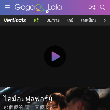
ฟรี
BL/วาย
เกย์
เลสเบี้ยน
เควี
ไอม์อะฟูลฟอร์ยู
那個傻的 請一直傻下去