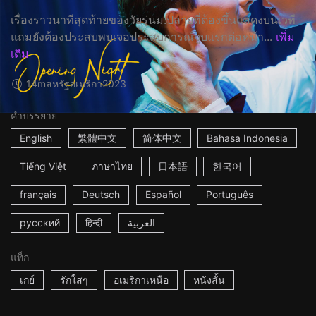
เรื่องราวนาทีสุดท้ายของวัยรุ่นม.ปลายที่ต้องขึ้นแสดงบนเวที
แถมยังต้องประสบพบเจอประสบการณ์จูบแรกต่อหน้า...
เพิ่ม
เติม
14m
สหรัฐอเมริกา
2023
คำบรรยาย
English
繁體中文
简体中文
Bahasa Indonesia
Tiếng Việt
ภาษาไทย
日本語
한국어
français
Deutsch
Español
Português
русский
हिन्दी
العربية
แท็ก
เกย์
รักใสๆ
อเมริกาเหนือ
หนังสั้น