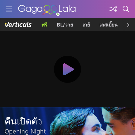
ฟรี
BL/วาย
เกย์
เลสเบี้ยน
เควี
คืนเปิดตัว
Opening Night