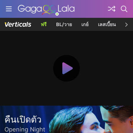
ฟรี
BL/วาย
เกย์
เลสเบี้ยน
เควี
คืนเปิดตัว
Opening Night