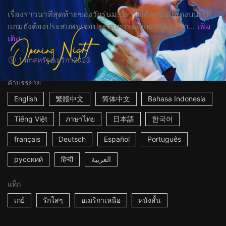
เรื่องราวนาทีสุดท้ายของวัยรุ่นม.ปลายที่ต้องขึ้นแสดงบนเวที
แถมยังต้องประสบพบเจอประสบการณ์จูบแรกต่อหน้า...
เพิ่ม
เติม
14m
สหรัฐอเมริกา
2023
คำบรรยาย
English
繁體中文
简体中文
Bahasa Indonesia
Tiếng Việt
ภาษาไทย
日本語
한국어
français
Deutsch
Español
Português
русский
हिन्दी
العربية
แท็ก
เกย์
รักใสๆ
อเมริกาเหนือ
หนังสั้น