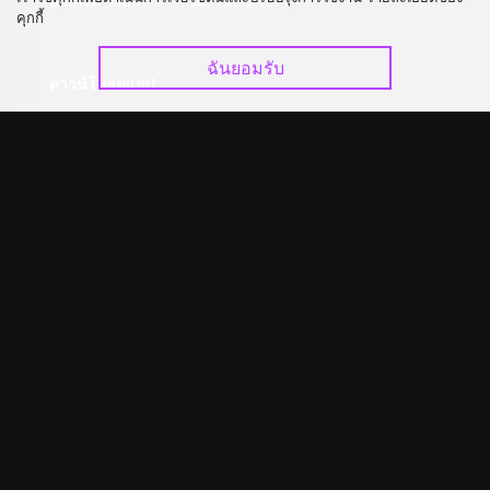
อัปเกรด วีไอพี
ร่วมงานกับเรา
คุกกี้
ฉันยอมรับ
ดาวน์โหลดแอป