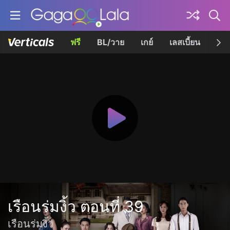
ฟรี
BL/วาย
เกย์
เลสเบี้ยน
เควี
เรือนร่มงิ้ว ตอนที่ 39
เรือนร่มงิ้ว