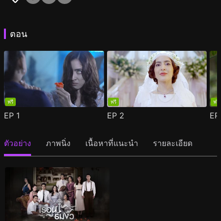
ตอน
ฟรี
ฟรี
ฟรี
EP
1
EP
2
E
ตัวอย่าง
ภาพนิ่ง
เนื้อหาที่แนะนำ
รายละเอียด