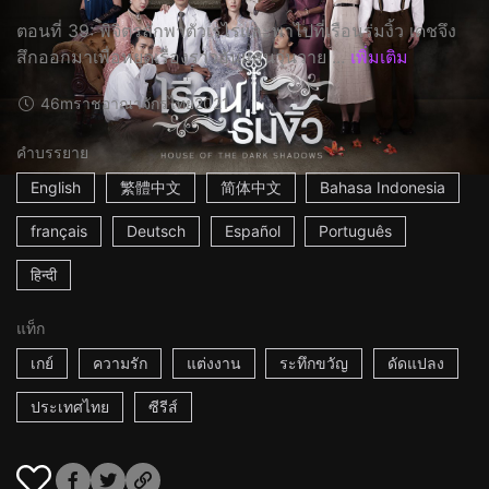
ตอนที่ 39: พิจิตรลักพาตัวเรไรและพาไปที่เรือนร่มงิ้ว เดชจึง
สึกออกมาเพื่อหยุดเรื่องราวอันแสนวุ่นวาย ...
เพิ่มเติม
46m
ราชอาณาจักรไทย
2021
คำบรรยาย
English
繁體中文
简体中文
Bahasa Indonesia
français
Deutsch
Español
Português
हिन्दी
แท็ก
เกย์
ความรัก
แต่งงาน
ระทึกขวัญ
ดัดแปลง
ประเทศไทย
ซีรีส์