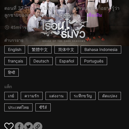
ตอนที่ 37: เรไรและไม้ถูกลอบโจมตี ส่วนเดชนั้นก็อยากรู้ว่า
ลูกชายของเขาอยู่ที่ไหน เรื่องย่ออย่างเป็...
เพิ่มเติม
45m
ราชอาณาจักรไทย
2021
คำบรรยาย
English
繁體中文
简体中文
Bahasa Indonesia
français
Deutsch
Español
Português
हिन्दी
แท็ก
เกย์
ความรัก
แต่งงาน
ระทึกขวัญ
ดัดแปลง
ประเทศไทย
ซีรีส์