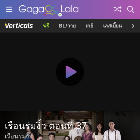
ฟรี
BL/วาย
เกย์
เลสเบี้ยน
เควี
เรือนร่มงิ้ว ตอนที่ 37
เรือนร่มงิ้ว