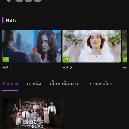
ตอน
ฟรี
ฟรี
ฟรี
EP
1
EP
2
E
ตัวอย่าง
ภาพนิ่ง
เนื้อหาที่แนะนำ
รายละเอียด