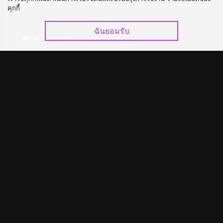
อัปเกรด วีไอพี
ร่วมงานกับเรา
คุกกี้
ฉันยอมรับ
ดาวน์โหลดแอป