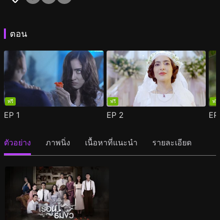
ตอน
ฟรี
ฟรี
ฟรี
EP
1
EP
2
E
ตัวอย่าง
ภาพนิ่ง
เนื้อหาที่แนะนำ
รายละเอียด