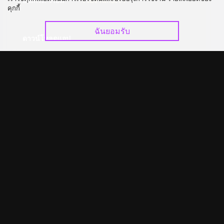
อัปเกรด วีไอพี
ร่วมงานกับเรา
คุกกี้
ฉันยอมรับ
ดาวน์โหลดแอป