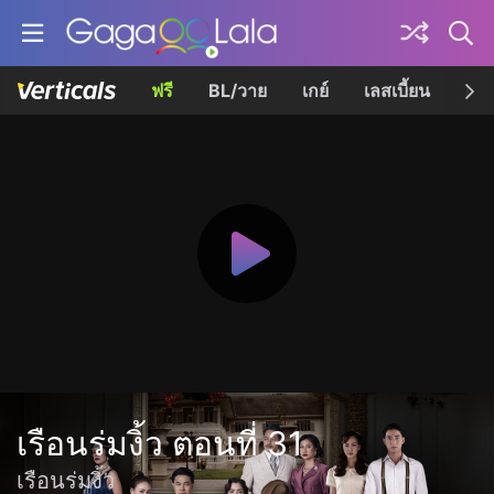
ฟรี
BL/วาย
เกย์
เลสเบี้ยน
เควี
เรือนร่มงิ้ว ตอนที่ 31
เรือนร่มงิ้ว