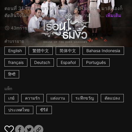
ตอนที่ 31: เดชพยายามทำให้มาลัยเชื่อในตัวเขา มาลัยเองก็
ตัดสินใจไม่ปล่อยให้หลวงวิศาลสื่อสารผ่านตัวอัก...
เพิ่มเติม
43m
ราชอาณาจักรไทย
2021
คำบรรยาย
English
繁體中文
简体中文
Bahasa Indonesia
français
Deutsch
Español
Português
हिन्दी
แท็ก
เกย์
ความรัก
แต่งงาน
ระทึกขวัญ
ดัดแปลง
ประเทศไทย
ซีรีส์