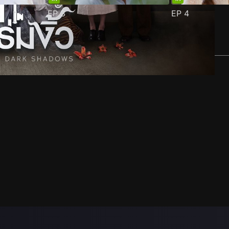
EP
3
EP
4