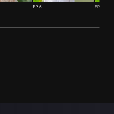
EP
5
EP
6