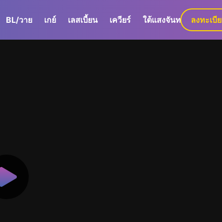
BL/วาย
เกย์
เลสเบี้ยน
เควียร์
ใต้แสงจันทร์
ลงทะเบี
GaLa+