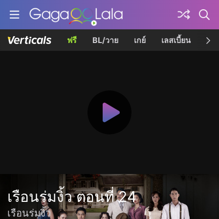
ฟรี
BL/วาย
เกย์
เลสเบี้ยน
เควี
เรือนร่มงิ้ว ตอนที่ 24
เรือนร่มงิ้ว