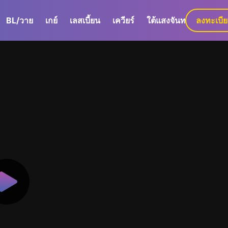
BL/วาย
เกย์
เลสเบี้ยน
เควียร์
ใต้แสงจันทร์
ลงทะเบี
GaLa+