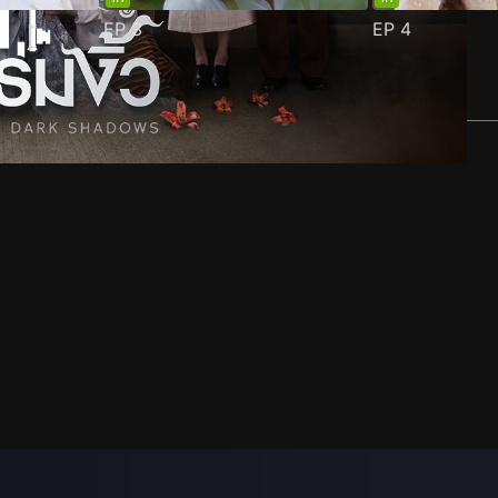
EP
3
EP
4