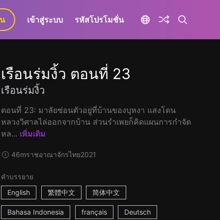
ยน
เข้าสู่ระบบ
รหัสโปรโมชั่น
เรือนร่มงิ้ว ตอนที่ 23
เรือนร่มงิ้ว
ตอนที่ 23: มาลัยซ่อนตัวอยู่ที่บ้านของบุหงา แสงโดน
หลวงวิศาลไล่ออกจากบ้าน ส่วนรำเพยก็คิดแผนการกำจัด
หล...
เพิ่มเติม
46m
ราชอาณาจักรไทย
2021
คำบรรยาย
English
繁體中文
简体中文
Bahasa Indonesia
français
Deutsch