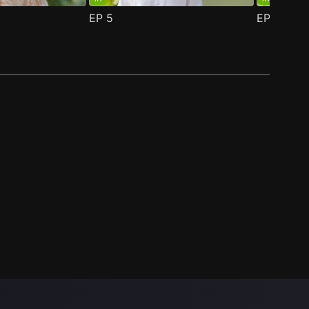
EP
5
EP
6