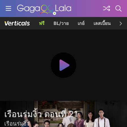
ฟรี
BL/วาย
เกย์
เลสเบี้ยน
เควี
เรือนร่มงิ้ว ตอนที่ 21
เรือนร่มงิ้ว