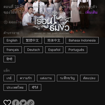
ตอนที่ 21: ก่ำทำร้ายมาลัยและเดช ในขณะที่การปรากฏตัว
ของไม้ทำให้บุหงานึกถึงความทรงจำร้ายๆ เรื่องย่...
เพิ่มเติม
44m
ราชอาณาจักรไทย
2021
คำบรรยาย
English
繁體中文
简体中文
Bahasa Indonesia
français
Deutsch
Español
Português
हिन्दी
แท็ก
เกย์
ความรัก
แต่งงาน
ระทึกขวัญ
ดัดแปลง
ประเทศไทย
ซีรีส์