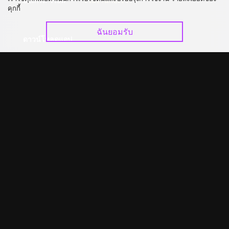
อัปเกรด วีไอพี
ร่วมงานกับเรา
คุกกี้
ฉันยอมรับ
ดาวน์โหลดแอป