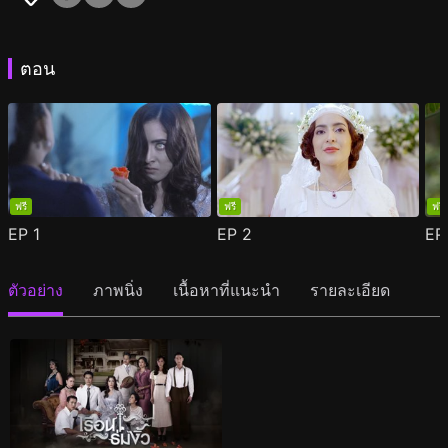
ตอน
ฟรี
ฟรี
ฟรี
EP
1
EP
2
E
ตัวอย่าง
ภาพนิ่ง
เนื้อหาที่แนะนำ
รายละเอียด