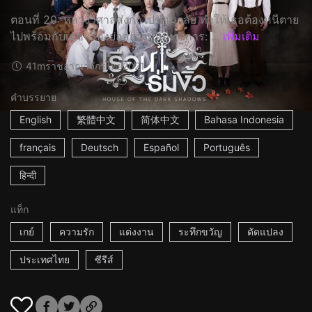
ตอนที่ 20: หลวงวิศาลส่งก่ำไปฆ่ามาลัย ทำให้เธอต้องหนีตาย
ไปพร้อมกับเดช เรื่องย่ออย่างเป็นทางการ: ...
เพิ่มเติม
41m
ราชอาณาจักรไทย
2021
คำบรรยาย
English
繁體中文
简体中文
Bahasa Indonesia
français
Deutsch
Español
Português
हिन्दी
แท็ก
เกย์
ความรัก
แต่งงาน
ระทึกขวัญ
ดัดแปลง
ประเทศไทย
ซีรีส์