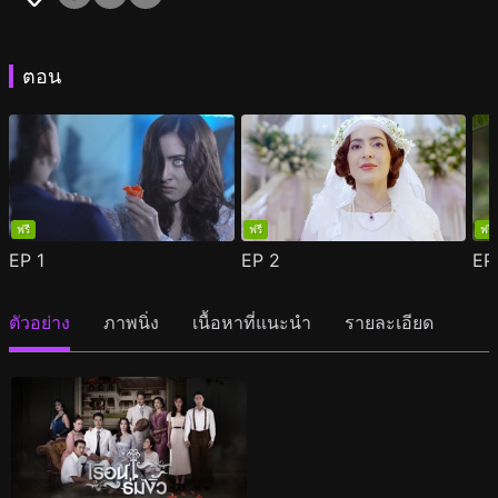
ตอน
ฟรี
ฟรี
ฟรี
EP
1
EP
2
E
ตัวอย่าง
ภาพนิ่ง
เนื้อหาที่แนะนำ
รายละเอียด