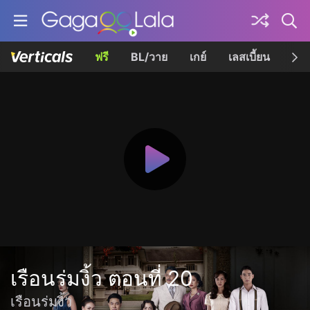
ฟรี
BL/วาย
เกย์
เลสเบี้ยน
เควี
เรือนร่มงิ้ว ตอนที่ 20
เรือนร่มงิ้ว