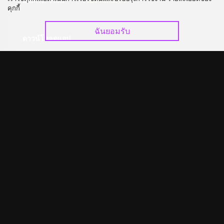
อัปเกรด วีไอพี
ร่วมงานกับเรา
คุกกี้
ฉันยอมรับ
ดาวน์โหลดแอป