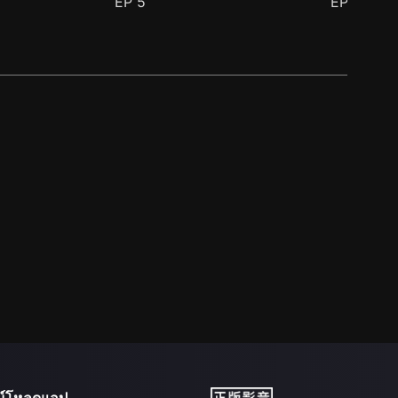
EP
5
EP
6
น์โหลดแอป