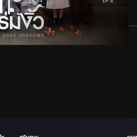
EP
3
EP
4
ีย
สนับสนุน
ดาว