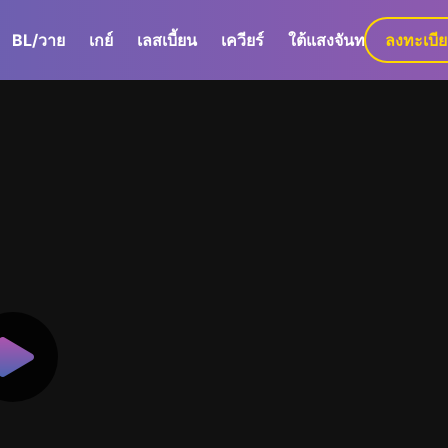
BL/วาย
เกย์
เลสเบี้ยน
เควียร์
ใต้แสงจันทร์
ลงทะเบี
GaLa+