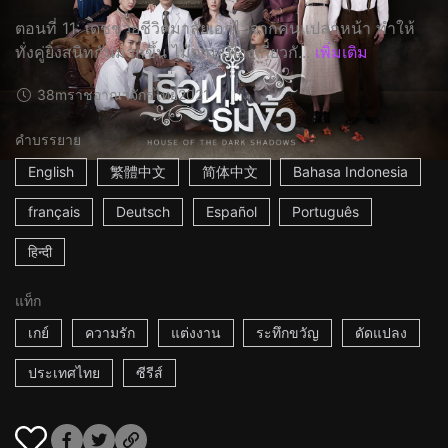
ตอนที่ 11: เดชช่วยชีวิตมาลัยเอาไว้จากคนแปลกหน้า ทำให้
ทั่งคู่ยิ่งสนิทกันมากขึ้น ไม้ถามเฟื้องเกี่ยวกั...
เพิ่มเติม
38m
ราชอาณาจักรไทย
2021
คำบรรยาย
English
繁體中文
简体中文
Bahasa Indonesia
français
Deutsch
Español
Português
हिन्दी
แท็ก
เกย์
ความรัก
แต่งงาน
ระทึกขวัญ
ดัดแปลง
ประเทศไทย
ซีรีส์