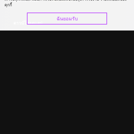
อัปเกรด วีไอพี
ร่วมงานกับเรา
คุกกี้
ฉันยอมรับ
ดาวน์โหลดแอป