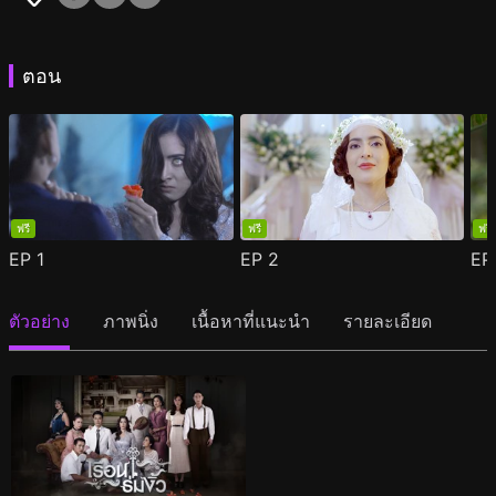
ตอน
ฟรี
ฟรี
ฟรี
EP
1
EP
2
E
ตัวอย่าง
ภาพนิ่ง
เนื้อหาที่แนะนำ
รายละเอียด