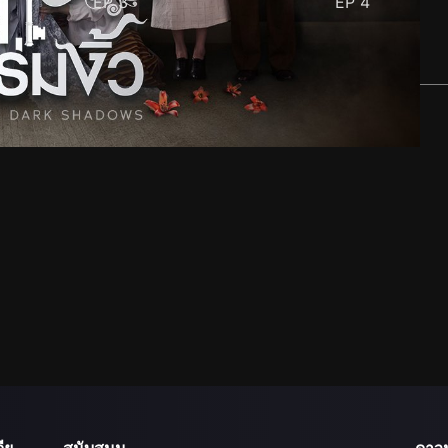
EP
3
EP
4
ีย
สนับสนุน
ดาว