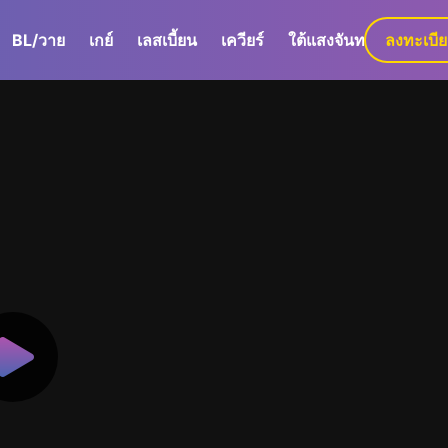
BL/วาย
เกย์
เลสเบี้ยน
เควียร์
ใต้แสงจันทร์
ลงทะเบี
GaLa+