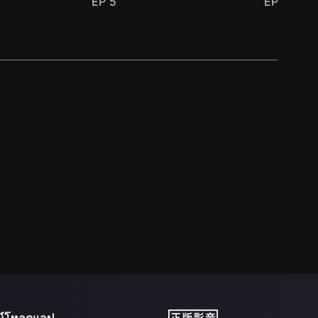
EP
5
EP
6
น์โหลดแอป