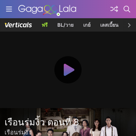
ฟรี
BL/วาย
เกย์
เลสเบี้ยน
เควี
เรือนร่มงิ้ว ตอนที่ 8
เรือนร่มงิ้ว