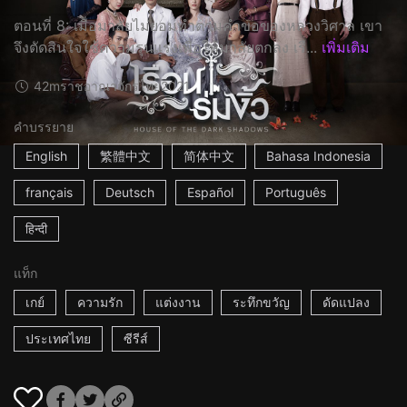
ตอนที่ 8: เมื่อมาลัยไม่ยอมทำตามคำขอของหลวงวิศาล เขา
จึงตัดสินใจใช้ความรุนแรงเพื่อให้มาลัยตกลง เรื...
เพิ่มเติม
42m
ราชอาณาจักรไทย
2021
คำบรรยาย
English
繁體中文
简体中文
Bahasa Indonesia
français
Deutsch
Español
Português
हिन्दी
แท็ก
เกย์
ความรัก
แต่งงาน
ระทึกขวัญ
ดัดแปลง
ประเทศไทย
ซีรีส์