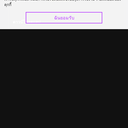
อัปเกรด วีไอพี
ร่วมงานกับเรา
คุกกี้
ฉันยอมรับ
ดาวน์โหลดแอป