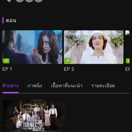
ตอน
ฟรี
ฟรี
ฟรี
EP
1
EP
2
E
ตัวอย่าง
ภาพนิ่ง
เนื้อหาที่แนะนำ
รายละเอียด