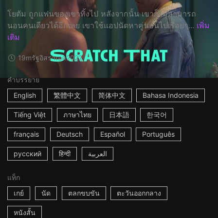
โยตัม ถูกแฟนของเขาทิ้งไป หลังจากนั้น เขาก็ไม่สามารถ
นอนคนเดียวได้อีกเลย เขาใช้แอปนัดหาคู่นอนไปเรื่อยๆ...
เพิ่ม
เติม
19m
รัฐอิสราเอล
2022
คำบรรยาย
English
繁體中文
简体中文
Bahasa Indonesia
Tiếng Việt
ภาษาไทย
日本語
한국어
français
Deutsch
Español
Português
русский
हिन्दी
العربية
แท็ก
เกย์
นัด
ตลกขบขัน
ตะวันออกกลาง
หนังสั้น