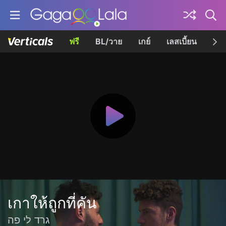
ฟรี
BL/วาย
เกย์
เลสเบี้ยน
เควี
เกาให้ถูกที่คัน
גרד לי פה