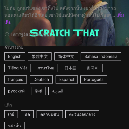
โยตัม ถูกแฟนของเขาทิ้งไป หลังจากนั้น เขาก็ไม่สามารถ
นอนคนเดียวได้อีกเลย เขาใช้แอปนัดหาคู่นอนไปเรื่อยๆ...
เพิ่ม
เติม
19m
รัฐอิสราเอล
2022
คำบรรยาย
English
繁體中文
简体中文
Bahasa Indonesia
Tiếng Việt
ภาษาไทย
日本語
한국어
français
Deutsch
Español
Português
русский
हिन्दी
العربية
แท็ก
เกย์
นัด
ตลกขบขัน
ตะวันออกกลาง
หนังสั้น