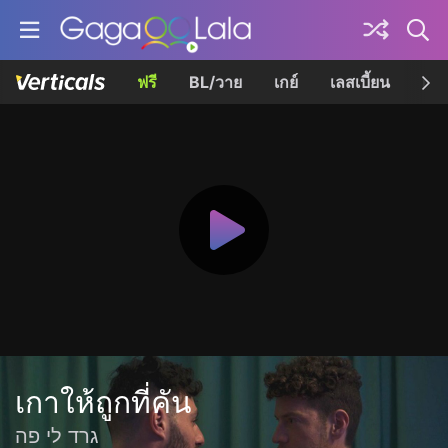
ฟรี
BL/วาย
เกย์
เลสเบี้ยน
เควี
เกาให้ถูกที่คัน
גרד לי פה