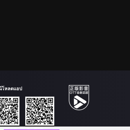
น์โหลดแอป