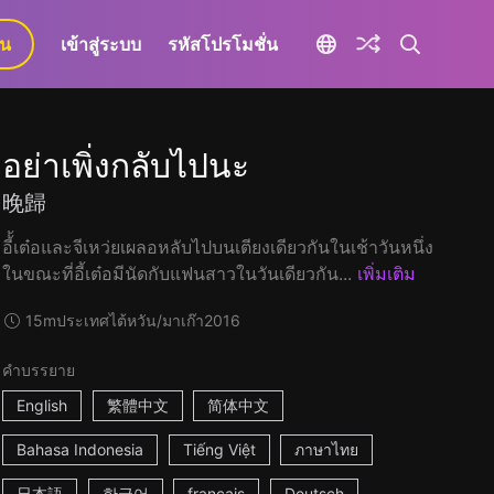
ยน
เข้าสู่ระบบ
รหัสโปรโมชั่น
อย่าเพิ่งกลับไปนะ
晚歸
อี้้เต๋อและจีเหว่ยเผลอหลับไปบนเตียงเดียวกันในเช้าวันหนึ่ง
ในขณะที่อี้เต๋อมีนัดกับแฟนสาวในวันเดียวกัน...
เพิ่มเติม
15m
ประเทศไต้หวัน/มาเก๊า
2016
คำบรรยาย
English
繁體中文
简体中文
Bahasa Indonesia
Tiếng Việt
ภาษาไทย
日本語
한국어
français
Deutsch