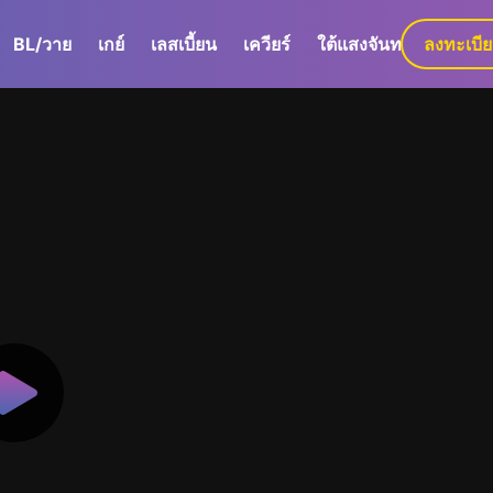
BL/วาย
เกย์
เลสเบี้ยน
เควียร์
ใต้แสงจันทร์
ลงทะเบี
GaLa+