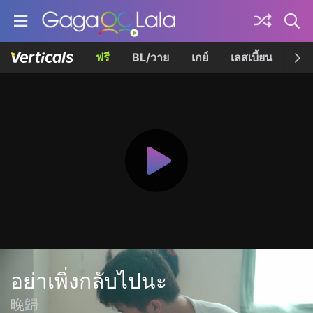
ฟรี
BL/วาย
เกย์
เลสเบี้ยน
เควี
อย่าเพิ่งกลับไปนะ
晚歸