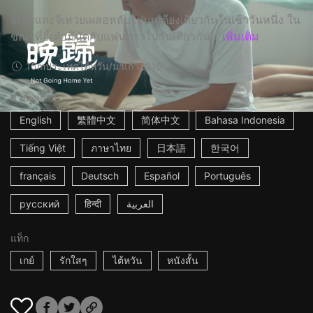
อี้้เต๋อและจีเหว่ยเผลอหลับไปบนเตียงเดียวกันในเช้าวันหนึ่ง ใน
ขณะที่อี้เต๋อมีนัดกับแฟนสาวในวันเดียวกัน...
เพิ่มเติม
15m
ประเทศไต้หวัน/มาเก๊า
2016
คำบรรยาย
English
繁體中文
简体中文
Bahasa Indonesia
Tiếng Việt
ภาษาไทย
日本語
한국어
français
Deutsch
Español
Português
русский
हिन्दी
العربية
แท็ก
เกย์
รักใสๆ
ไต้หวัน
หนังสั้น