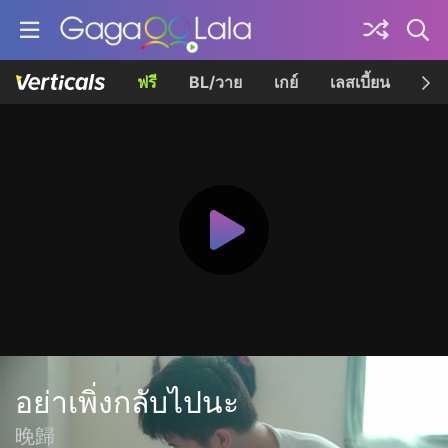
ฟรี
BL/วาย
เกย์
เลสเบี้ยน
เควี
อย่าเพิ่งกลับไปนะ
晚歸