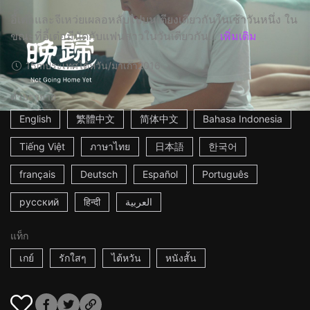
อี้้เต๋อและจีเหว่ยเผลอหลับไปบนเตียงเดียวกันในเช้าวันหนึ่ง ใน
ขณะที่อี้เต๋อมีนัดกับแฟนสาวในวันเดียวกัน...
เพิ่มเติม
15m
ประเทศไต้หวัน/มาเก๊า
2016
คำบรรยาย
English
繁體中文
简体中文
Bahasa Indonesia
Tiếng Việt
ภาษาไทย
日本語
한국어
français
Deutsch
Español
Português
русский
हिन्दी
العربية
แท็ก
เกย์
รักใสๆ
ไต้หวัน
หนังสั้น