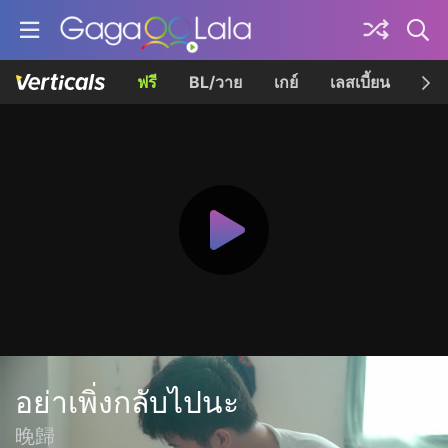
ฟรี
BL/วาย
เกย์
เลสเบี้ยน
เควี
อย่าเพิ่งกลับไปนะ
晚歸