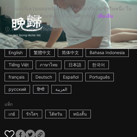
อี้้เต๋อและจีเหว่ยเผลอหลับไปบนเตียงเดียวกันในเช้าวันหนึ่ง ใน
ขณะที่อี้เต๋อมีนัดกับแฟนสาวในวันเดียวกัน...
เพิ่มเติม
15m
ประเทศไต้หวัน/มาเก๊า
2016
คำบรรยาย
English
繁體中文
简体中文
Bahasa Indonesia
Tiếng Việt
ภาษาไทย
日本語
한국어
français
Deutsch
Español
Português
русский
हिन्दी
العربية
แท็ก
เกย์
รักใสๆ
ไต้หวัน
หนังสั้น