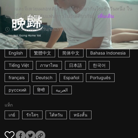
อี้้เต๋อและจีเหว่ยเผลอหลับไปบนเตียงเดียวกันในเช้าวันหนึ่ง ใน
ขณะที่อี้เต๋อมีนัดกับแฟนสาวในวันเดียวกัน...
เพิ่มเติม
15m
ประเทศไต้หวัน/มาเก๊า
2016
คำบรรยาย
English
繁體中文
简体中文
Bahasa Indonesia
Tiếng Việt
ภาษาไทย
日本語
한국어
français
Deutsch
Español
Português
русский
हिन्दी
العربية
แท็ก
เกย์
รักใสๆ
ไต้หวัน
หนังสั้น