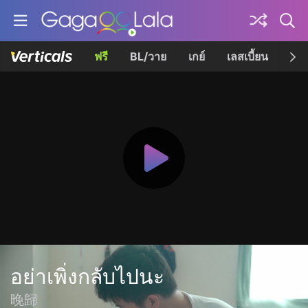
ฟรี
BL/วาย
เกย์
เลสเบี้ยน
เควี
อย่าเพิ่งกลับไปนะ
晚歸