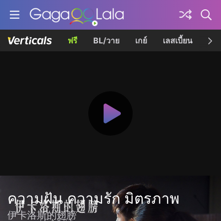
ฟรี
BL/วาย
เกย์
เลสเบี้ยน
เควี
ความฝัน ความรัก มิตรภาพ
伊卡洛斯的翅膀