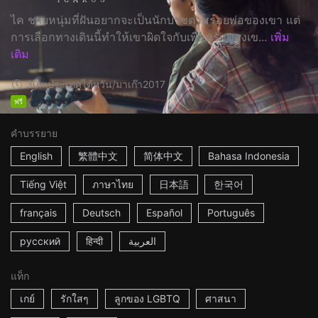
ไค ชายหนุ่มที่ฝันอยากจะเป็นนักบวชตามรอยพ่อของเขา แต่
การเลือกทางเดินนี้ทำให้เขาผิดใจกับเพื่อนรักของเข...
เพิ่ม
เติม
30m
ประเทศไต้หวัน/มาเก๊า
2017
ฟรี
คำบรรยาย
English
繁體中文
简体中文
Bahasa Indonesia
Tiếng Việt
ภาษาไทย
日本語
한국어
français
Deutsch
Español
Português
русский
हिन्दी
العربية
แท็ก
เกย์
รักใสๆ
ลูกของ LGBTQ
ศาสนา