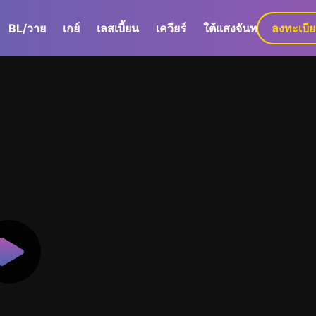
BL/วาย
เกย์
เลสเบี้ยน
เควียร์
ใต้แสงจันทร์
ลงทะเบี
GaLa+