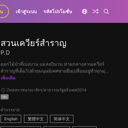
ยน
เข้าสู่ระบบ
รหัสโปรโมชั่น
สวนเควียร์สำราญ
P.D
ดอกไม้ป่าที่เบ่งบาน แมลงบินวน ท่ามกลางสวนเควียร์
สำราญที่เต็มไปด้วยมนุษย์เพศชายยืนเปลือยอยู่ทั่วทุกมุ...
เพิ่มเติม
7m
สหราชอาณาจักร/สาธารณรัฐฝรั่งเศส
2014
18+
คำบรรยาย
English
繁體中文
简体中文