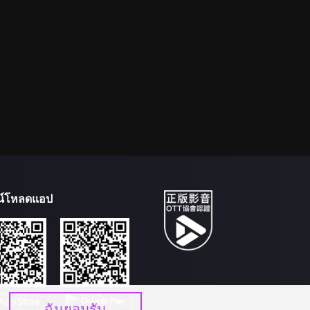
น์โหลดแอป
ฉันยอมรับ