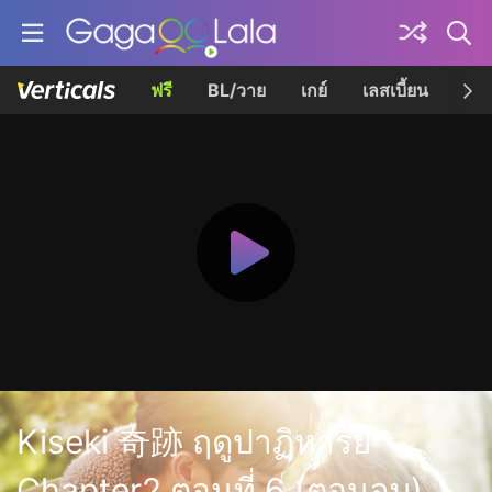
ฟรี
BL/วาย
เกย์
เลสเบี้ยน
เควี
Kiseki 奇跡 ฤดูปาฏิหาริย์
Chapter2 ตอนที่ 6 (ตอนจบ)