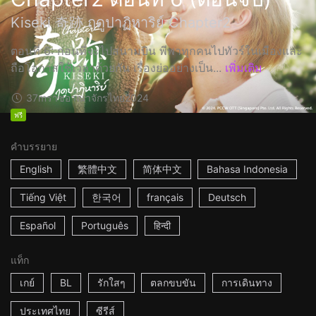
Kiseki 奇跡 ฤดูปาฏิหาริย์ Chapter2
ตอนที่ 6: ก่อนที่จะไปสนามบิน พีพาทุกคนไปทัวร์ในเมืองและ
ถือโอกาสใช้เวลาด้วยกัน เรื่องย่ออย่างเป็น...
เพิ่มเติม
37m
ราชอาณาจักรไทย
2024
ฟรี
คำบรรยาย
English
繁體中文
简体中文
Bahasa Indonesia
Tiếng Việt
한국어
français
Deutsch
Español
Português
हिन्दी
แท็ก
เกย์
BL
รักใสๆ
ตลกขบขัน
การเดินทาง
ประเทศไทย
ซีรีส์