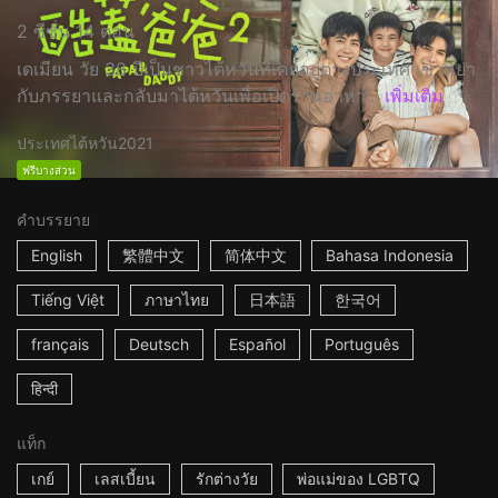
2 ซีซั่น 14 ตอน
เดเมียน วัย 38 ปีเป็นชาวไต้หวันที่เคยอยู่ต่างประเทศ เขาหย่า
กับภรรยาและกลับมาไต้หวันเพื่อเปิดร้านอาหา...
เพิ่มเติม
ประเทศไต้หวัน
2021
ฟรีบางส่วน
คำบรรยาย
English
繁體中文
简体中文
Bahasa Indonesia
Tiếng Việt
ภาษาไทย
日本語
한국어
français
Deutsch
Español
Português
हिन्दी
แท็ก
เกย์
เลสเบี้ยน
รักต่างวัย
พ่อแม่ของ LGBTQ