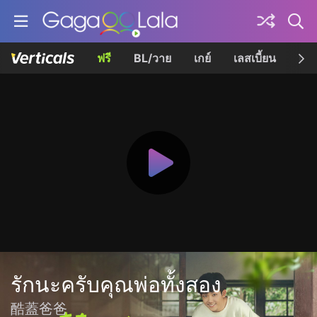
ฟรี
BL/วาย
เกย์
เลสเบี้ยน
เควี
รักนะครับคุณพ่อทั้งสอง
酷蓋爸爸