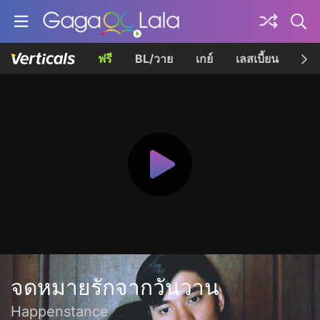
ฟรี
BL/วาย
เกย์
เลสเบี้ยน
เควี
จดหมายรักจากวันวาน
Happenstance