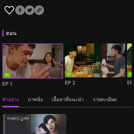
ตอน
ฟรี
ฟรี
ฟรี
EP
2
E
EP
1
ตัวอย่าง
ภาพนิ่ง
เนื้อหาที่แนะนำ
รายละเอียด