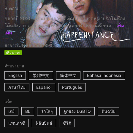
8 ตอน
กลางปี 2020 เวดพบถุงเก่าๆ ที่เต็มไปด้วยจดหมายรักในห้อง
ใต้หลังคาของบ้าน เขาพบว่าจดหมายรักพวกนี้เขียนถ...
เพิ่ม
เติม
สาธารณรัฐฟิลิปปินส์
2020
ฟรีบางส่วน
คำบรรยาย
English
繁體中文
简体中文
Bahasa Indonesia
ภาษาไทย
Español
Português
แท็ก
เกย์
BL
รักใสๆ
ลูกของ LGBTQ
ต้นฉบับ
แฟนตาซี
ฟิลิปปินส์
ซีรีส์