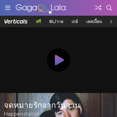
ฟรี
BL/วาย
เกย์
เลสเบี้ยน
เควี
จดหมายรักจากวันวาน
Happenstance