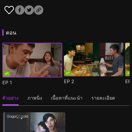
ตอน
ฟรี
ฟรี
ฟรี
EP
2
E
EP
1
ตัวอย่าง
ภาพนิ่ง
เนื้อหาที่แนะนำ
รายละเอียด