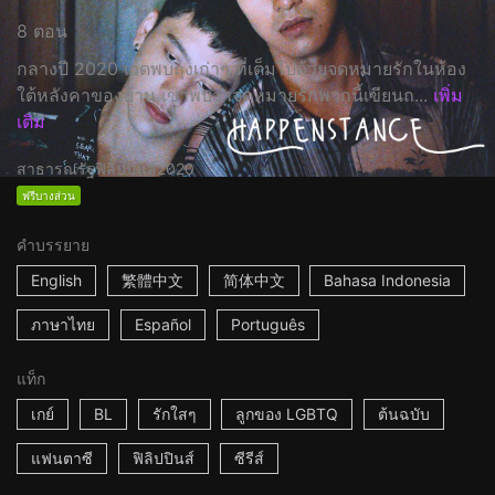
8 ตอน
กลางปี 2020 เวดพบถุงเก่าๆ ที่เต็มไปด้วยจดหมายรักในห้อง
ใต้หลังคาของบ้าน เขาพบว่าจดหมายรักพวกนี้เขียนถ...
เพิ่ม
เติม
สาธารณรัฐฟิลิปปินส์
2020
ฟรีบางส่วน
คำบรรยาย
English
繁體中文
简体中文
Bahasa Indonesia
ภาษาไทย
Español
Português
แท็ก
เกย์
BL
รักใสๆ
ลูกของ LGBTQ
ต้นฉบับ
แฟนตาซี
ฟิลิปปินส์
ซีรีส์