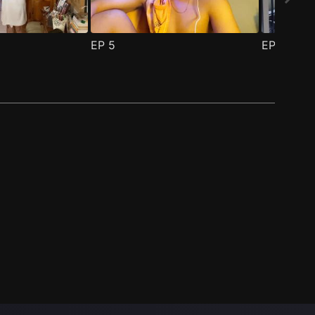
EP
5
EP
6