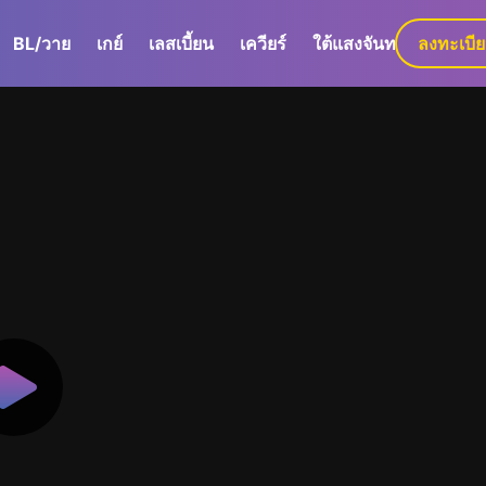
BL/วาย
เกย์
เลสเบี้ยน
เควียร์
ใต้แสงจันทร์
ลงทะเบี
GaLa+