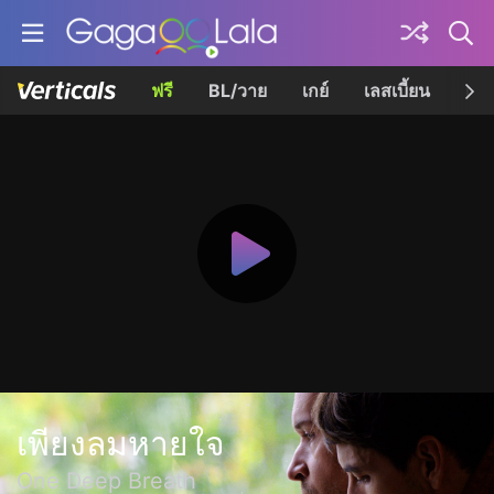
ฟรี
BL/วาย
เกย์
เลสเบี้ยน
เควี
เพียงลมหายใจ
One Deep Breath