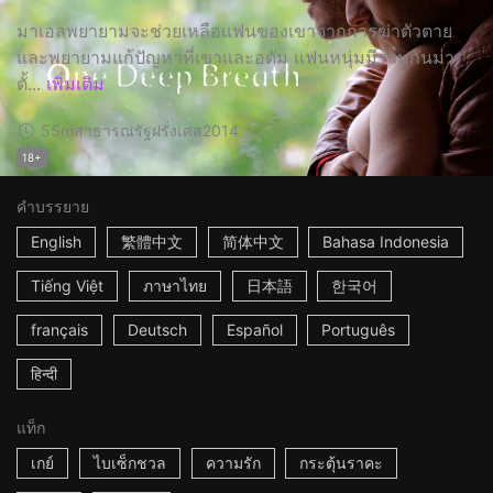
มาเอลพยายามจะช่วยเหลือแฟนของเขาจากการฆ่าตัวตาย
และพยายามแก้ปัญหาที่เขาและอดัม แฟนหนุ่มมีร่วมกันมา
ตั้...
เพิ่มเติม
55m
สาธารณรัฐฝรั่งเศส
2014
18+
คำบรรยาย
English
繁體中文
简体中文
Bahasa Indonesia
Tiếng Việt
ภาษาไทย
日本語
한국어
français
Deutsch
Español
Português
हिन्दी
แท็ก
เกย์
ไบเซ็กชวล
ความรัก
กระตุ้นราคะ