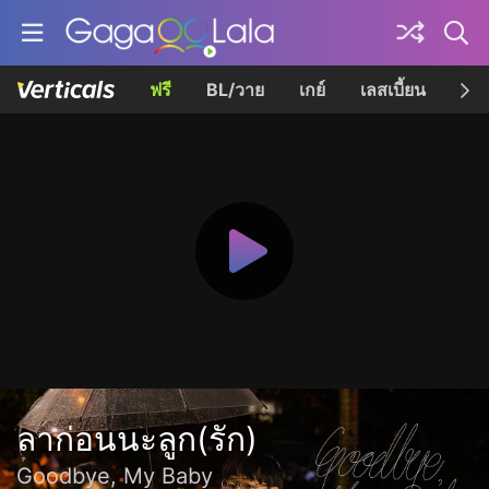
ฟรี
BL/วาย
เกย์
เลสเบี้ยน
เควี
ลาก่อนนะลูก(รัก)
Goodbye, My Baby