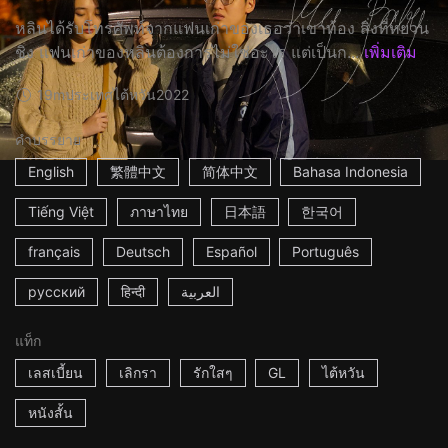
หลินได้รับโทรศัพท์จากแฟนเก่าของเธอว่าเขาท้อง สิ่งที่หยวน
ชิง แฟนเก่าของหลินต้องการไม่ใช่อะไร แต่เป็นก...
เพิ่มเติม
19m
ประเทศไต้หวัน
2022
คำบรรยาย
English
繁體中文
简体中文
Bahasa Indonesia
Tiếng Việt
ภาษาไทย
日本語
한국어
français
Deutsch
Español
Português
русский
हिन्दी
العربية
แท็ก
เลสเบี้ยน
เลิกรา
รักใสๆ
GL
ไต้หวัน
หนังสั้น