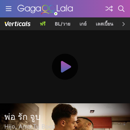
ฟรี
BL/วาย
เกย์
เลสเบี้ยน
เควี
พ่อ รัก จูบ
Hijo, Amo Tu Boca