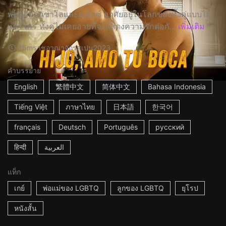
พ่อลููกกอนซาโลและอเล็กซ์ อาศัยอยู่ในโลกของทั้งคู่แบบไม่
แคร์ใคร ทั้งคู่ไม่เคยอายที่จะแสดงความรักต่อกั...
เพิ่มเติม
15m
ราชอาณาจักรสเปน
2023
คำบรรยาย
English
繁體中文
简体中文
Bahasa Indonesia
Tiếng Việt
ภาษาไทย
日本語
한국어
français
Deutsch
Português
русский
हिन्दी
العربية
แท็ก
เกย์
พ่อแม่ของ LGBTQ
ลูกของ LGBTQ
ยุโรป
หนังสั้น