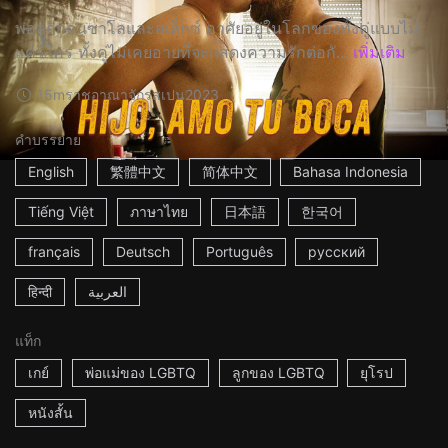
พ่อลููกกอนซาโลและอเล็กซ์ อาศัยอยู่ในโลกของทั้งคู่แบบไม่
แคร์ใคร ทั้งคู่ไม่เคยอายที่จะแสดงความรักต่อกั...
เพิ่มเติม
15m
ราชอาณาจักรสเปน
2023
คำบรรยาย
English
繁體中文
简体中文
Bahasa Indonesia
Tiếng Việt
ภาษาไทย
日本語
한국어
français
Deutsch
Português
русский
हिन्दी
العربية
แท็ก
เกย์
พ่อแม่ของ LGBTQ
ลูกของ LGBTQ
ยุโรป
หนังสั้น