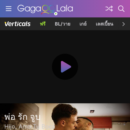
ฟรี
BL/วาย
เกย์
เลสเบี้ยน
เควี
พ่อ รัก จูบ
Hijo, Amo Tu Boca