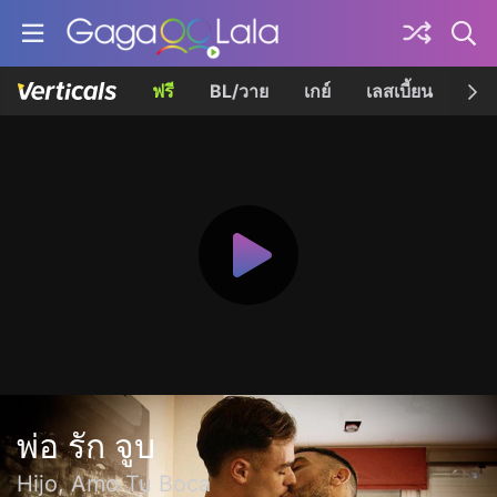
ฟรี
BL/วาย
เกย์
เลสเบี้ยน
เควี
พ่อ รัก จูบ
Hijo, Amo Tu Boca