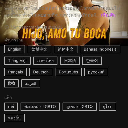
พ่อลููกกอนซาโลและอเล็กซ์ อาศัยอยู่ในโลกของทั้งคู่แบบไม่
แคร์ใคร ทั้งคู่ไม่เคยอายที่จะแสดงความรักต่อกั...
เพิ่มเติม
15m
ราชอาณาจักรสเปน
2023
คำบรรยาย
English
繁體中文
简体中文
Bahasa Indonesia
Tiếng Việt
ภาษาไทย
日本語
한국어
français
Deutsch
Português
русский
हिन्दी
العربية
แท็ก
เกย์
พ่อแม่ของ LGBTQ
ลูกของ LGBTQ
ยุโรป
หนังสั้น