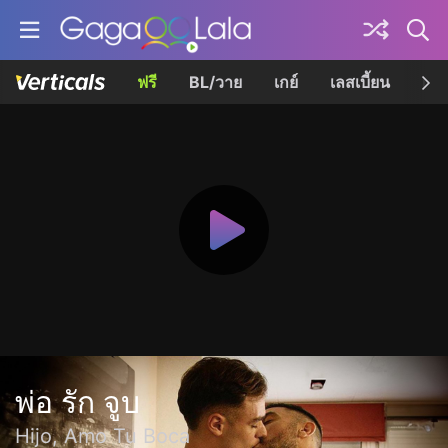
ฟรี
BL/วาย
เกย์
เลสเบี้ยน
เควี
พ่อ รัก จูบ
Hijo, Amo Tu Boca