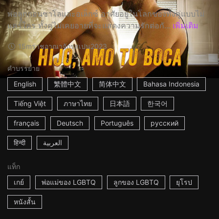
พ่อลููกกอนซาโลและอเล็กซ์ อาศัยอยู่ในโลกของทั้งคู่แบบไม่
แคร์ใคร ทั้งคู่ไม่เคยอายที่จะแสดงความรักต่อกั...
เพิ่มเติม
15m
ราชอาณาจักรสเปน
2023
คำบรรยาย
English
繁體中文
简体中文
Bahasa Indonesia
Tiếng Việt
ภาษาไทย
日本語
한국어
français
Deutsch
Português
русский
हिन्दी
العربية
แท็ก
เกย์
พ่อแม่ของ LGBTQ
ลูกของ LGBTQ
ยุโรป
หนังสั้น