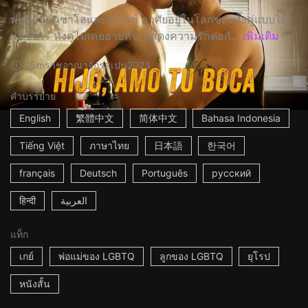
พ่อลููกกอนซาโลและอเล็กซ์ อาศัยอยู่ในโลกของทั้งคู่แบบไม่
แคร์ใคร ทั้งคู่ไม่เคยอายที่จะแสดงความรักต่อกั...
เพิ่มเติม
15m
ราชอาณาจักรสเปน
2023
คำบรรยาย
English
繁體中文
简体中文
Bahasa Indonesia
Tiếng Việt
ภาษาไทย
日本語
한국어
français
Deutsch
Português
русский
हिन्दी
العربية
แท็ก
เกย์
พ่อแม่ของ LGBTQ
ลูกของ LGBTQ
ยุโรป
หนังสั้น