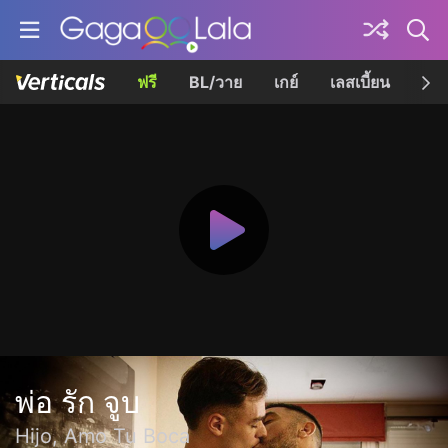
ฟรี
BL/วาย
เกย์
เลสเบี้ยน
เควี
พ่อ รัก จูบ
Hijo, Amo Tu Boca