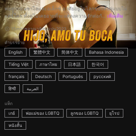
พ่อลููกกอนซาโลและอเล็กซ์ อาศัยอยู่ในโลกของทั้งคู่แบบไม่
แคร์ใคร ทั้งคู่ไม่เคยอายที่จะแสดงความรักต่อกั...
เพิ่มเติม
15m
ราชอาณาจักรสเปน
2023
คำบรรยาย
English
繁體中文
简体中文
Bahasa Indonesia
Tiếng Việt
ภาษาไทย
日本語
한국어
français
Deutsch
Português
русский
हिन्दी
العربية
แท็ก
เกย์
พ่อแม่ของ LGBTQ
ลูกของ LGBTQ
ยุโรป
หนังสั้น