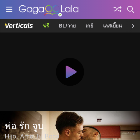
ฟรี
BL/วาย
เกย์
เลสเบี้ยน
เควี
พ่อ รัก จูบ
Hijo, Amo Tu Boca