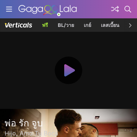
ฟรี
BL/วาย
เกย์
เลสเบี้ยน
เควี
พ่อ รัก จูบ
Hijo, Amo Tu Boca