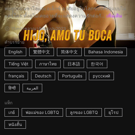
พ่อลููกกอนซาโลและอเล็กซ์ อาศัยอยู่ในโลกของทั้งคู่แบบไม่
แคร์ใคร ทั้งคู่ไม่เคยอายที่จะแสดงความรักต่อกั...
เพิ่มเติม
15m
ราชอาณาจักรสเปน
2023
คำบรรยาย
English
繁體中文
简体中文
Bahasa Indonesia
Tiếng Việt
ภาษาไทย
日本語
한국어
français
Deutsch
Português
русский
हिन्दी
العربية
แท็ก
เกย์
พ่อแม่ของ LGBTQ
ลูกของ LGBTQ
ยุโรป
หนังสั้น