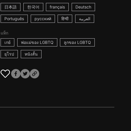
日本語
한국어
français
Deutsch
Português
русский
हिन्दी
العربية
แท็ก
เกย์
พ่อแม่ของ LGBTQ
ลูกของ LGBTQ
ยุโรป
หนังสั้น