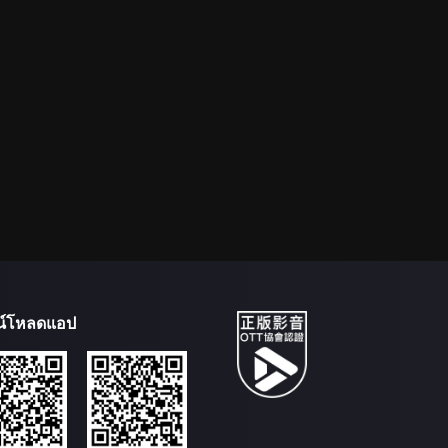
น์โหลดแอป