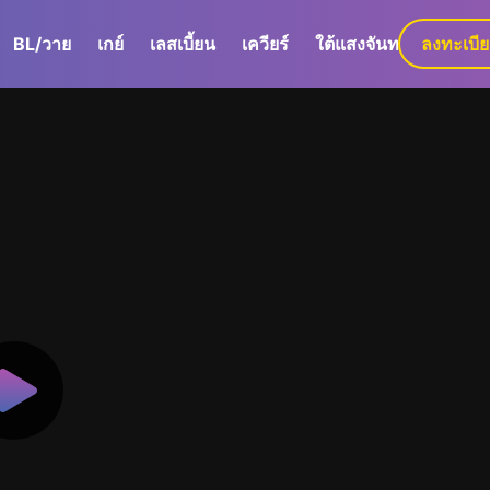
BL/วาย
เกย์
เลสเบี้ยน
เควียร์
ใต้แสงจันทร์
ลงทะเบี
GaLa+