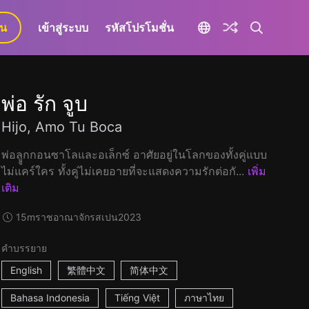
ยน
เข้าสู่ระบบ
รหัสโปรโมชั่น
พ่อ รัก จูบ
Hijo, Amo Tu Boca
พ่อลููกกอนซาโลและอเล็กซ์ อาศัยอยู่ในโลกของทั้งคู่แบบ
ไม่แคร์ใคร ทั้งคู่ไม่เคยอายที่จะแสดงความรักต่อกั...
เพิ่ม
เติม
15m
ราชอาณาจักรสเปน
2023
คำบรรยาย
English
繁體中文
简体中文
Bahasa Indonesia
Tiếng Việt
ภาษาไทย