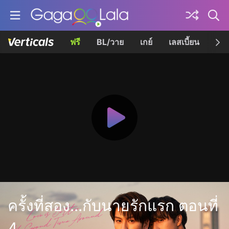
ฟรี
BL/วาย
เกย์
เลสเบี้ยน
เควี
ครั้งที่สอง...กับนายรักแรก ตอนที่
4