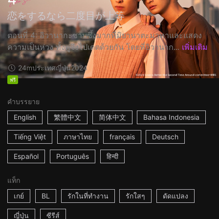
恋をするなら二度目が上等
ตอนที่ 4: อิวานากะซาบซึ้งมากที่มิยานาตะมาหาและแสดง
ความเป็นห่วง ทั้งคู่จึงไปเดตด้วยกัน โดยที่อิวานาก...
เพิ่มเติม
24m
ประเทศญี่ปุ่น
2024
ฟรี
คำบรรยาย
English
繁體中文
简体中文
Bahasa Indonesia
Tiếng Việt
ภาษาไทย
français
Deutsch
Español
Português
हिन्दी
แท็ก
เกย์
BL
รักในที่ทำงาน
รักใสๆ
ดัดแปลง
ญี่ปุ่น
ซีรีส์