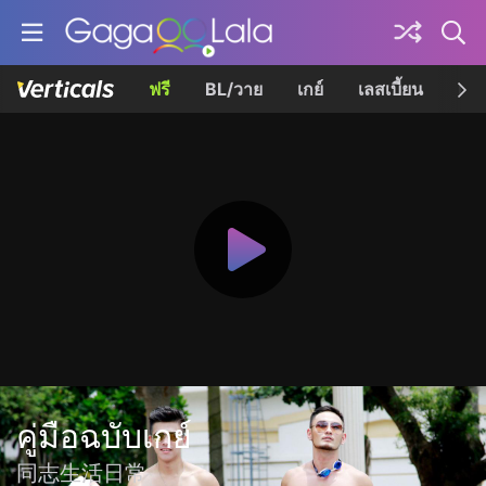
ฟรี
BL/วาย
เกย์
เลสเบี้ยน
เควี
คู่มือฉบับเกย์
同志生活日常