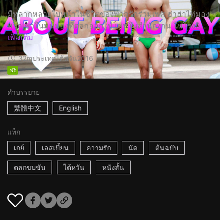
มีหลากหลายใบหน้าในชีวิตของพวกรักร่วมเพศ ฮ่าฮ่าไท่มอง
พวกเขาในมุมมองที่ตลกออกไป เช่นในสำนักงาน ในโรงยิ...
เพิ่มเติม
32m
ประเทศไต้หวัน
2016
ฟรี
คำบรรยาย
繁體中文
English
แท็ก
เกย์
เลสเบี้ยน
ความรัก
นัด
ต้นฉบับ
ตลกขบขัน
ไต้หวัน
หนังสั้น