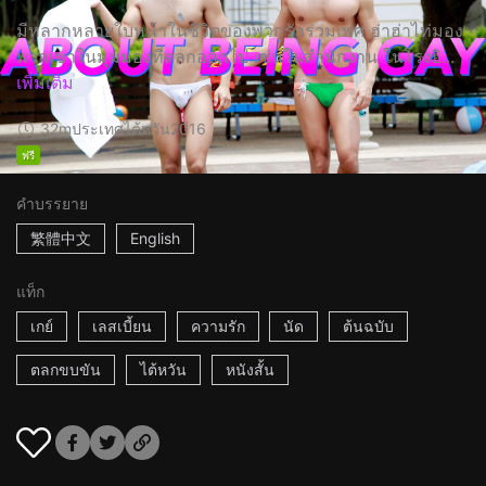
มีหลากหลายใบหน้าในชีวิตของพวกรักร่วมเพศ ฮ่าฮ่าไท่มอง
พวกเขาในมุมมองที่ตลกออกไป เช่นในสำนักงาน ในโรงยิ...
เพิ่มเติม
32m
ประเทศไต้หวัน
2016
ฟรี
คำบรรยาย
繁體中文
English
แท็ก
เกย์
เลสเบี้ยน
ความรัก
นัด
ต้นฉบับ
ตลกขบขัน
ไต้หวัน
หนังสั้น