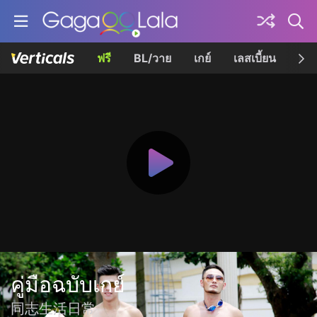
ฟรี
BL/วาย
เกย์
เลสเบี้ยน
เควี
คู่มือฉบับเกย์
同志生活日常