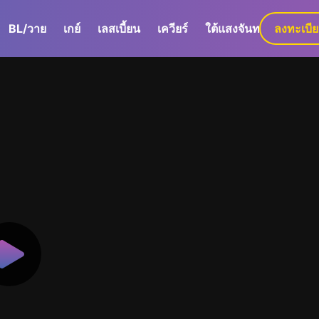
BL/วาย
เกย์
เลสเบี้ยน
เควียร์
ใต้แสงจันทร์
ลงทะเบี
GaLa+