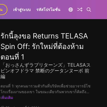
ยน
เข้าสู่ระบบ
รหัสโปรโมชั่น
รักนี้ลุงขอ Returns TELASA
Spin Off: รักใหม่ที่ต้องห้าม
ตอนที่ 1
「おっさんずラブリターンズ」TELASAス
ピンオフドラマ 禁断のグータンヌーボ 前
編
ตอนที่ 1: ทุกคนมารวมตัวกันที่บริษัทเพื่อช่วยอาจารย์โช
โกะเรื่องงานของเขา ในขณะเดียวกันพวกเขาก็คิดถึง...
เพิ่มเติม