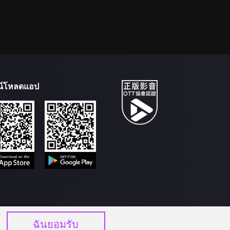
น์โหลดแอป
ฉันยอมรับ